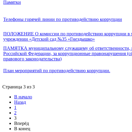
Памятки
Телефоны горячей линии по противодействию коррупции
ПОЛОЖЕНИЕ О комиссии по противодействию коррупции в м
учреждении «Детский сад №35 «Гнездышко»
ПАМЯТКА муниципальному служащему об ответственности, п
Российской Федерации, за коррупционные правонарушения (сф
правового законодательства)
План мероприятий по противодействию коррупции.
Страница 3 из 3
В начало
Назад
1
2
3
Вперёд
В конец